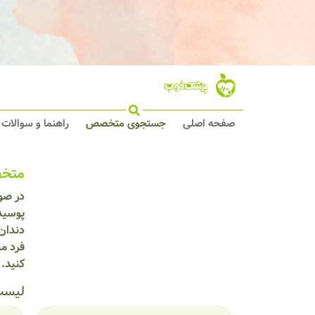
صفحه اصلی
جستجوی متخصص
راهنما و سوالات
متخص
در صو
پوسید
دندان
فرد م
کنید.
لیست