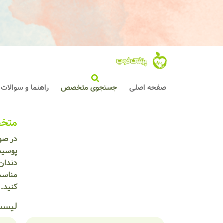
صفحه اصلی
جستجوی متخصص
راهنما و سوالات
متخص
در صو
پوسید
دندان
مناسب
کنید.
لیست