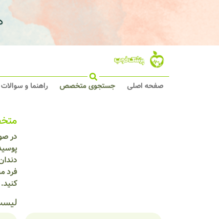
صفحه اصلی
جستجوی متخصص
راهنما و سوالات
متخص
در صو
پوسید
دندان 
فرد م
کنید.
لیست