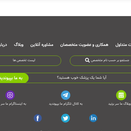
ت متداول
همکاری و عضویت متخصصان
مشاوره آنلاین
وبلاگ
دربا
جستجو بر حسب نام متخصص
لیست تخصص ها
به ما بپیوندید
آیا شما یک پزشک خوب هستید؟
وبلاگ ما سر بزنید
به کانال تلگرام ما بپیوندید
به اینستاگرام ما سر ب