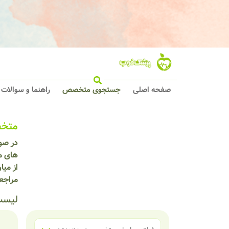
صفحه اصلی
جستجوی متخصص
راهنما و سوالات
متخص
در صور
های مص
از می
مراجع
لیست