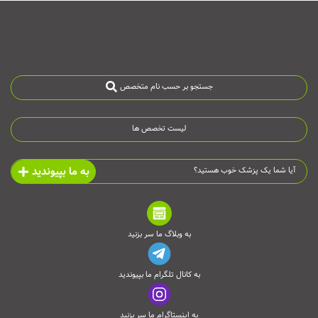
جستجو بر حسب نام متخصص
لیست تخصص ها
به ما بپیوندید
آیا شما یک پزشک خوب هستید؟
به وبلاگ ما سر بزنید
به کانال تلگرام ما بپیوندید
به اینستاگرام ما سر بزنید