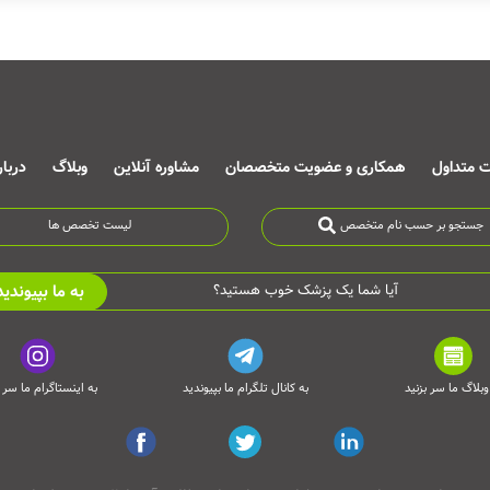
ت متداول
همکاری و عضویت متخصصان
مشاوره آنلاین
وبلاگ
دربا
جستجو بر حسب نام متخصص
لیست تخصص ها
به ما بپیوندید
آیا شما یک پزشک خوب هستید؟
وبلاگ ما سر بزنید
به کانال تلگرام ما بپیوندید
به اینستاگرام ما سر ب