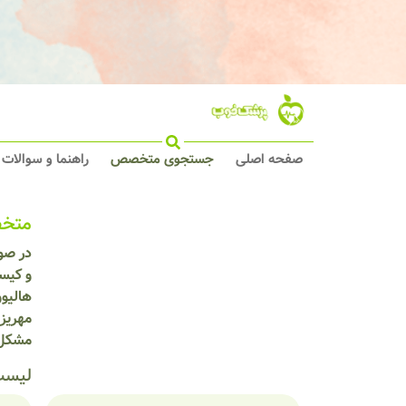
صفحه اصلی
جستجوی متخصص
راهنما و سوالات
متخص
در صو
و کیس
هالیو
مهریز
مشکل 
لیست