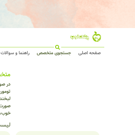
صفحه اصلی
جستجوی متخصص
راهنما و سوالات
متخص
در صو
تومور
لبخند
صورت 
خوب، 
لیست