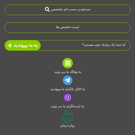
جستجو بر حسب نام متخصص
لیست تخصص ها
به ما بپیوندید
آیا شما یک پزشک خوب هستید؟
به وبلاگ ما سر بزنید
به کانال تلگرام ما بپیوندید
به اینستاگرام ما سر بزنید
روان درمان