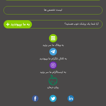
لیست تخصص ها
به ما بپیوندید
آیا شما یک پزشک خوب هستید؟
به وبلاگ ما سر بزنید
به کانال تلگرام ما بپیوندید
به اینستاگرام ما سر بزنید
روان درمان