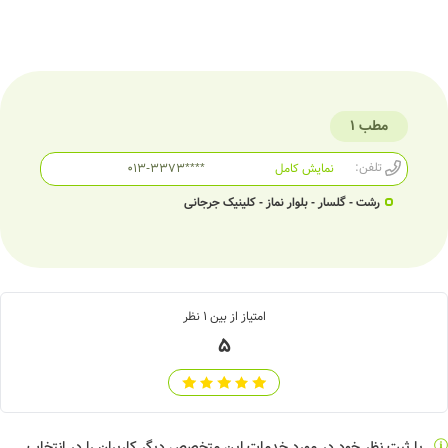
مطب 1
تلفن:
نمایش کامل
013-3373****
رشت - گلسار - بلوار نماز - کلینیک جرجانی
امتیاز از بین
1
نظر
5
با ثبت نظر خود در مورد خدمات این متخصص دیگر کاربران را در انتخاب