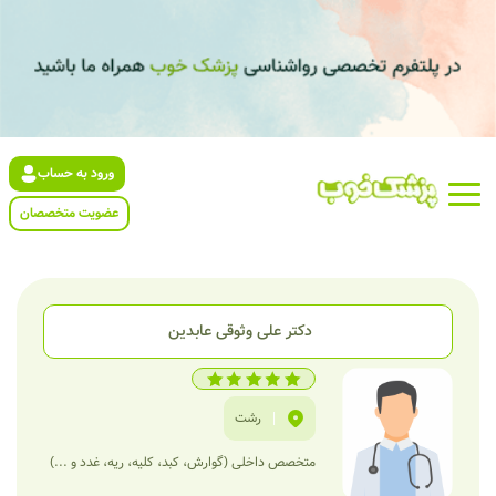
ورود به حساب
عضویت متخصصان
دکتر علی وثوقی عابدین
|
رشت
متخصص داخلی (گوارش، کبد، کلیه، ریه، غدد و ...)