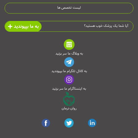
لیست تخصص ها
به ما بپیوندید
آیا شما یک پزشک خوب هستید؟
به وبلاگ ما سر بزنید
به کانال تلگرام ما بپیوندید
به اینستاگرام ما سر بزنید
روان درمان