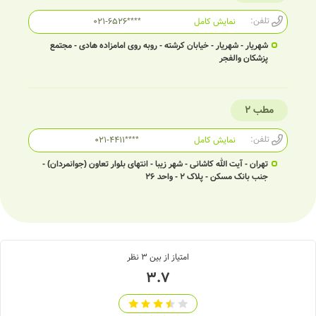
تلفن:
نمایش کامل
021-6526****
شهریار - شهریار - خیابان کرشته - روبه روی امامزاده هادی - مجتمع
پزشکان والفجر
مطب 2
تلفن:
نمایش کامل
021-4411****
تهران - آیت الله کاشانی - شهر زیبا - انتهای بلوار تعاون (جوانمردان) -
جنب بانک مسکن - پلاک ٢ - واحد ٢٦
امتیاز از بین
3
نظر
3.7