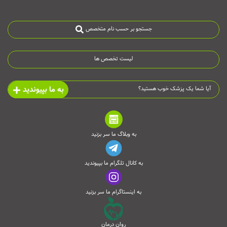
جستجو بر حسب نام متخصص
لیست تخصص ها
به ما بپیوندید
آیا شما یک پزشک خوب هستید؟
به وبلاگ ما سر بزنید
به کانال تلگرام ما بپیوندید
به اینستاگرام ما سر بزنید
روان درمان