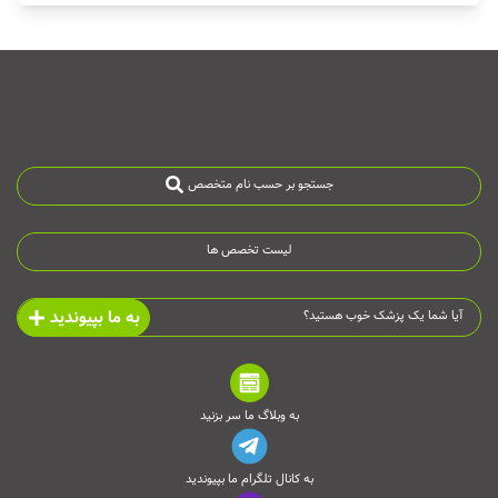
جستجو بر حسب نام متخصص
لیست تخصص ها
به ما بپیوندید
آیا شما یک پزشک خوب هستید؟
به وبلاگ ما سر بزنید
به کانال تلگرام ما بپیوندید