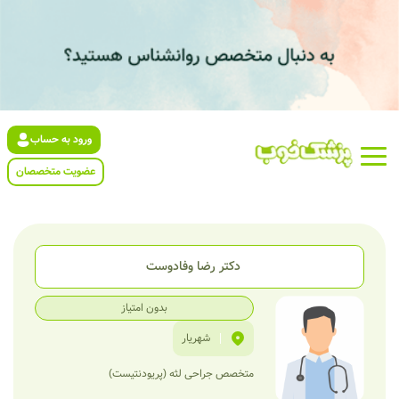
ورود به حساب
عضویت متخصصان
دکتر رضا وفادوست
بدون امتیاز
|
شهریار
متخصص جراحی لثه (پریودنتیست)