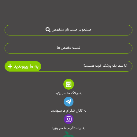
جستجو بر حسب نام متخصص
لیست تخصص ها
به ما بپیوندید
آیا شما یک پزشک خوب هستید؟
به وبلاگ ما سر بزنید
به کانال تلگرام ما بپیوندید
به اینستاگرام ما سر بزنید