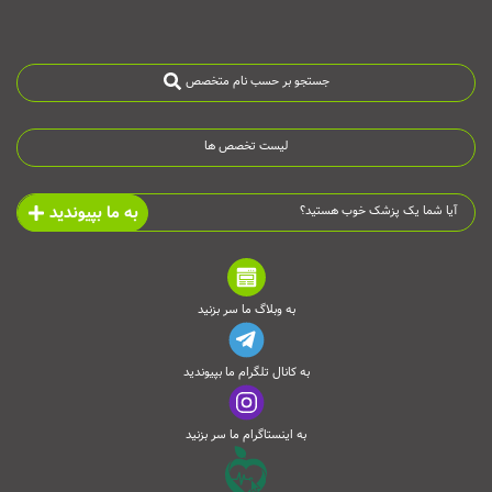
جستجو بر حسب نام متخصص
لیست تخصص ها
به ما بپیوندید
آیا شما یک پزشک خوب هستید؟
به وبلاگ ما سر بزنید
به کانال تلگرام ما بپیوندید
به اینستاگرام ما سر بزنید