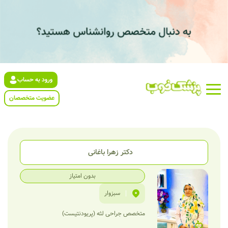
ورود به حساب
عضویت متخصصان
دکتر زهرا باغانی
بدون امتیاز
|
سبزوار
متخصص جراحی لثه (پریودنتیست)