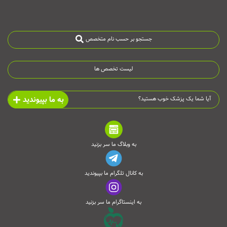
جستجو بر حسب نام متخصص
لیست تخصص ها
به ما بپیوندید
آیا شما یک پزشک خوب هستید؟
به وبلاگ ما سر بزنید
به کانال تلگرام ما بپیوندید
به اینستاگرام ما سر بزنید