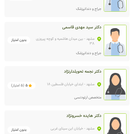
جراح و دندانپزشک
دکتر سید مهدی قاسمی
مشهد
- بین میدان هاشمیه و کوچه پیروزی
بدون امتیاز
38
جراح و دندانپزشک
دکتر نجمه تحویلدارنژاد
مشهد
- ابتدای خیابان فلسطین ۱۸
5
(
5
امتیاز)
متخصص ارتودنسی
دکتر هایده خسرونژاد
مشهد
- خیابان ابن سینای غربی
بدون امتیاز