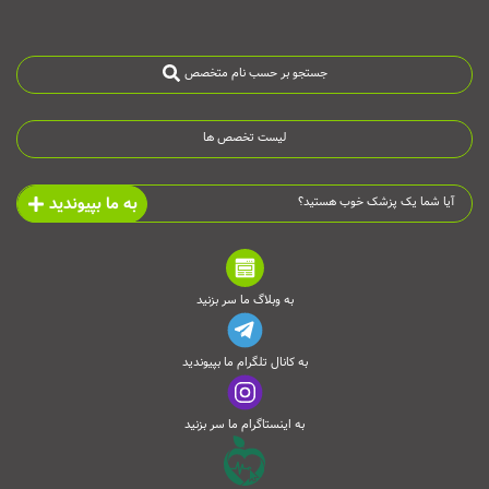
جستجو بر حسب نام متخصص
لیست تخصص ها
به ما بپیوندید
آیا شما یک پزشک خوب هستید؟
به وبلاگ ما سر بزنید
به کانال تلگرام ما بپیوندید
به اینستاگرام ما سر بزنید