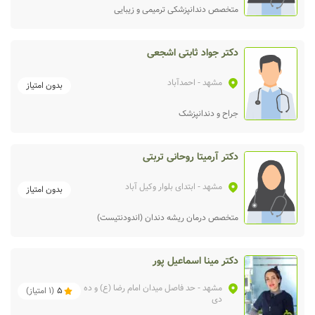
متخصص دندانپزشکی ترمیمی و زیبایی
دکتر جواد ثابتی اشجعی
مشهد
- احمدآباد
بدون امتیاز
جراح و دندانپزشک
دکتر آرمیتا روحانی تربتی
مشهد
- ابتدای بلوار وکیل آباد
بدون امتیاز
متخصص درمان ریشه دندان (اندودنتیست)
دکتر مینا اسماعیل پور
مشهد
- حد فاصل میدان امام رضا (ع) و ده
5
(
1
امتیاز)
دی