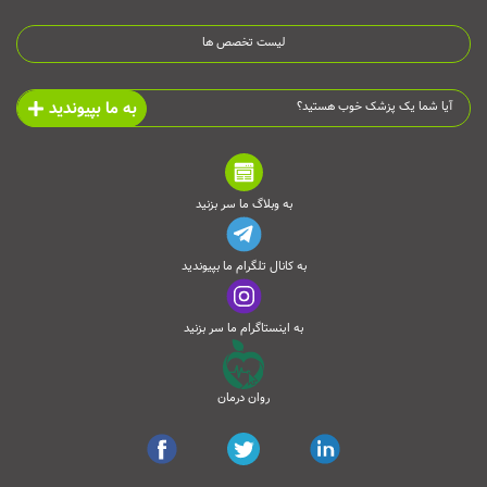
لیست تخصص ها
به ما بپیوندید
آیا شما یک پزشک خوب هستید؟
به وبلاگ ما سر بزنید
به کانال تلگرام ما بپیوندید
به اینستاگرام ما سر بزنید
روان درمان