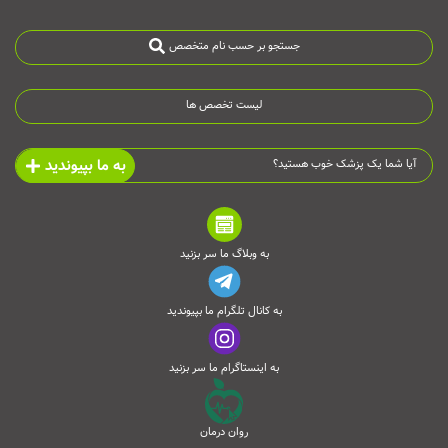
جستجو بر حسب نام متخصص
لیست تخصص ها
به ما بپیوندید
آیا شما یک پزشک خوب هستید؟
به وبلاگ ما سر بزنید
به کانال تلگرام ما بپیوندید
به اینستاگرام ما سر بزنید
روان درمان