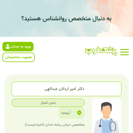
ورود به حساب
عضویت متخصصان
دکتر امیر اردلان عبدالهی
بدون امتیاز
|
ارومیه
متخصص درمان ریشه دندان (اندودنتیست)