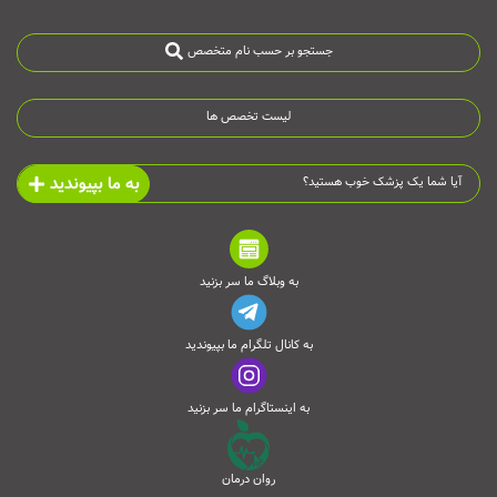
جستجو بر حسب نام متخصص
لیست تخصص ها
به ما بپیوندید
آیا شما یک پزشک خوب هستید؟
به وبلاگ ما سر بزنید
به کانال تلگرام ما بپیوندید
به اینستاگرام ما سر بزنید
روان درمان