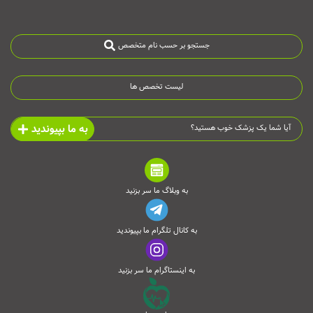
جستجو بر حسب نام متخصص
لیست تخصص ها
به ما بپیوندید
آیا شما یک پزشک خوب هستید؟
به وبلاگ ما سر بزنید
به کانال تلگرام ما بپیوندید
به اینستاگرام ما سر بزنید