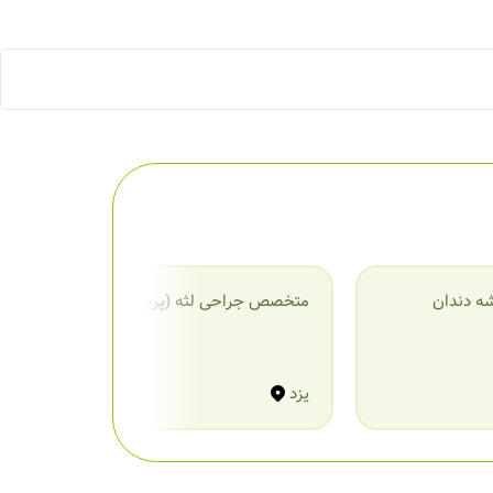
ه دندان
متخصص جراحی لثه (پریودنتیست)
م
یزد
ی