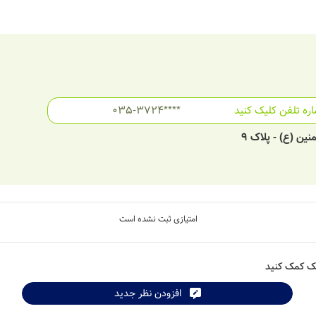
ره تلفن کلیک کنید
035-3724****
نین (ع) - پلاک 9
امتیازی ثبت نشده است
شک کمک کنید
افزودن نظر جدید