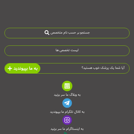
جستجو بر حسب نام متخصص
لیست تخصص ها
به ما بپیوندید
آیا شما یک پزشک خوب هستید؟
به وبلاگ ما سر بزنید
به کانال تلگرام ما بپیوندید
به اینستاگرام ما سر بزنید