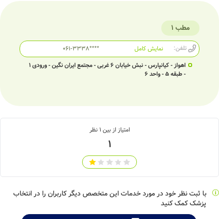
مطب 1
تلفن:
نمایش کامل
061-3338****
اهواز - کیانپارس - نبش خیابان 6 غربی - مجتمع ایران نگین - ورودی 1
- طبقه 5 - واحد 6
امتیاز از بین
1
نظر
1
با ثبت نظر خود در مورد خدمات این متخصص دیگر کاربران را در انتخاب
پزشک کمک کنید