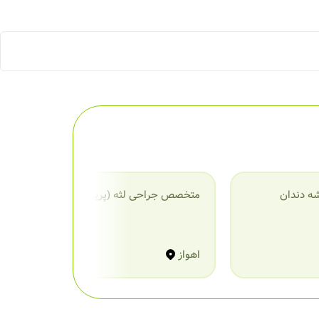
ه دندان
متخصص جراحی لثه (پریودنتیست)
م
اهواز
ا