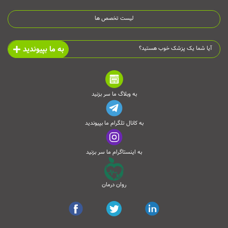
لیست تخصص ها
به ما بپیوندید
آیا شما یک پزشک خوب هستید؟
به وبلاگ ما سر بزنید
به کانال تلگرام ما بپیوندید
به اینستاگرام ما سر بزنید
روان درمان