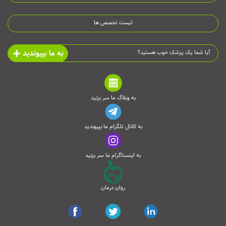
لیست تخصص ها
به ما بپیوندید
آیا شما یک پزشک خوب هستید؟
به وبلاگ ما سر بزنید
به کانال تلگرام ما بپیوندید
به اینستاگرام ما سر بزنید
روان درمان