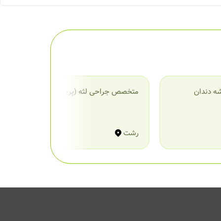
ه دندان
متخصص جراحی لثه (پریودنتیست)
م
رشت
ر