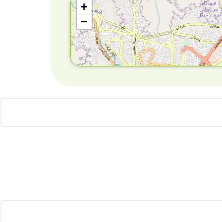
+
−
Leaflet
| ©
OpenStreetMap
con