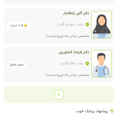
دکتر گلپر رادافشار
رشت
- چهارراه گلسار
5
(
1
امتیاز)
متخصص جراحی لثه (پریودنتیست)
دکتر فرشاد کشاورزی
رشت
- فلگه گلسار
بدون امتیاز
متخصص جراحی لثه (پریودنتیست)
1
پیشنهاد پزشک خوب