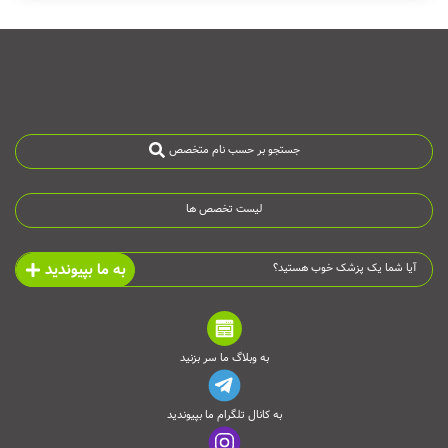
جستجو بر حسب نام متخصص
لیست تخصص ها
به ما بپیوندید
آیا شما یک پزشک خوب هستید؟
به وبلاگ ما سر بزنید
به کانال تلگرام ما بپیوندید