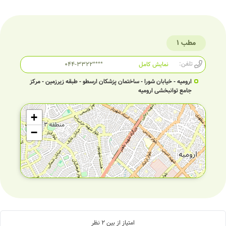
مطب 1
تلفن:
نمایش کامل
044-3322****
ارومیه - خیابان شورا - ساختمان پزشکان ارسطو - طبقه زیرزمین - مرکز
جامع توانبخشی ارومیه
+
−
امتیاز از بین
2
نظر