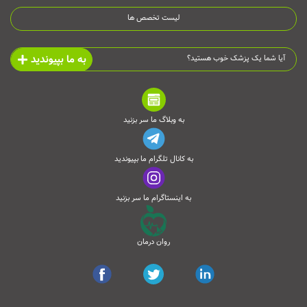
لیست تخصص ها
به ما بپیوندید
آیا شما یک پزشک خوب هستید؟
به وبلاگ ما سر بزنید
به کانال تلگرام ما بپیوندید
به اینستاگرام ما سر بزنید
روان درمان