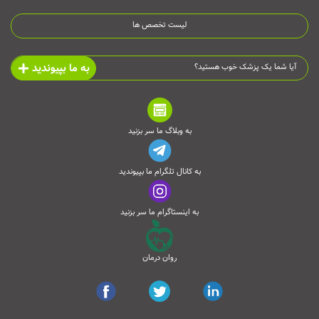
لیست تخصص ها
به ما بپیوندید
آیا شما یک پزشک خوب هستید؟
به وبلاگ ما سر بزنید
به کانال تلگرام ما بپیوندید
به اینستاگرام ما سر بزنید
روان درمان