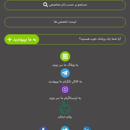
جستجو بر حسب نام متخصص
لیست تخصص ها
به ما بپیوندید
آیا شما یک پزشک خوب هستید؟
به وبلاگ ما سر بزنید
به کانال تلگرام ما بپیوندید
به اینستاگرام ما سر بزنید
روان درمان