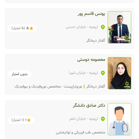
یونس قاسم پور
ارومیه
- خیابان حسنی
5
(
5
امتیاز)
گفتار درمانگر
معصومه دوستی
ارومیه
- خیابان شورا
بدون امتیاز
گفتار درمانگر
نوروتراپیست - متخصص نوروفیدبک و بیوفیدبک
دکتر صادق دانشگر
ارومیه
- خیابان امام
1
(
1
امتیاز)
متخصص طب فیزیکی و توانبخشی