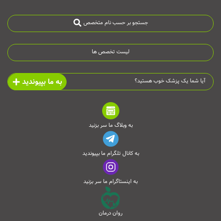
جستجو بر حسب نام متخصص
لیست تخصص ها
به ما بپیوندید
آیا شما یک پزشک خوب هستید؟
به وبلاگ ما سر بزنید
به کانال تلگرام ما بپیوندید
به اینستاگرام ما سر بزنید
روان درمان