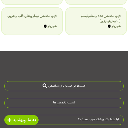
فوق تخصص غدد و متابولیسم
فوق تخصص بیماری‌های قلب و عروق
(اندوکرینولوژی)
شهریار
شهریار
جستجو بر حسب نام متخصص
لیست تخصص ها
به ما بپیوندید
آیا شما یک پزشک خوب هستید؟