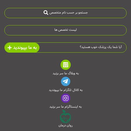
جستجو بر حسب نام متخصص
لیست تخصص ها
به ما بپیوندید
آیا شما یک پزشک خوب هستید؟
به وبلاگ ما سر بزنید
به کانال تلگرام ما بپیوندید
به اینستاگرام ما سر بزنید
روان درمان