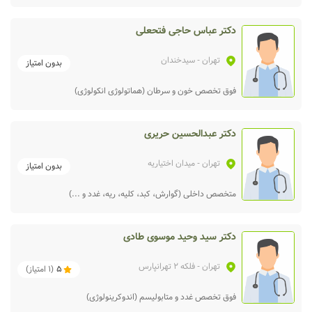
دکتر عباس حاجی فتحعلی
تهران
- سیدخندان
بدون امتیاز
فوق تخصص خون و سرطان (هماتولوژی انکولوژی)
دکتر عبدالحسین حریری
تهران
- میدان اختیاریه
بدون امتیاز
متخصص داخلی (گوارش، کبد، کلیه، ریه، غدد و ...)
دکتر سید وحید موسوی طادی
تهران
- فلکه 2 تهرانپارس
5
(
1
امتیاز)
فوق تخصص غدد و متابولیسم (اندوکرینولوژی)