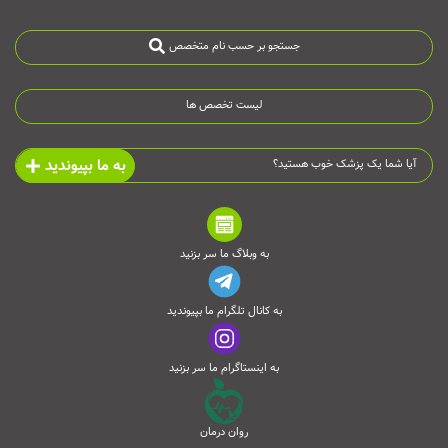
جستجو بر حسب نام متخصص
لیست تخصص ها
به ما بپیوندید
آیا شما یک پزشک خوب هستید؟
به وبلاگ ما سر بزنید
به کانال تلگرام ما بپیوندید
به اینستاگرام ما سر بزنید
روان درمان