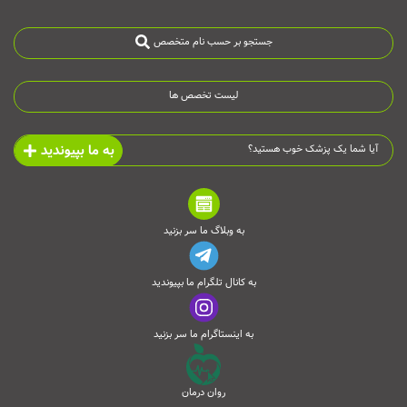
جستجو بر حسب نام متخصص
لیست تخصص ها
به ما بپیوندید
آیا شما یک پزشک خوب هستید؟
به وبلاگ ما سر بزنید
به کانال تلگرام ما بپیوندید
به اینستاگرام ما سر بزنید
روان درمان