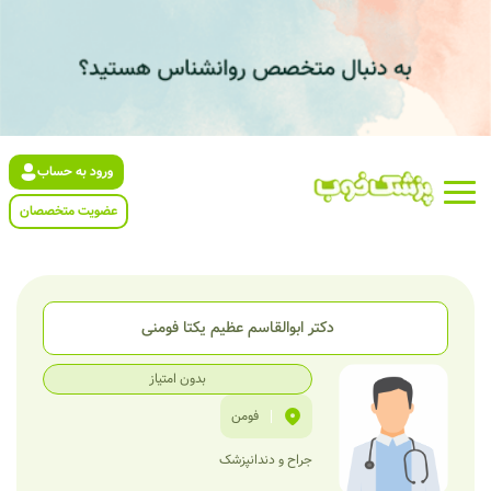
ورود به حساب
عضویت متخصصان
دکتر ابوالقاسم عظیم یکتا فومنی
بدون امتیاز
|
فومن
جراح و دندانپزشک