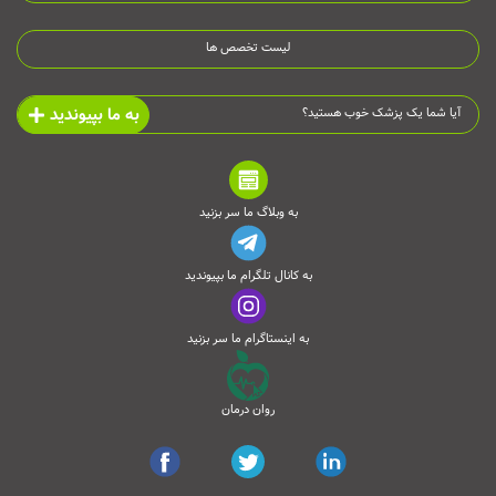
لیست تخصص ها
به ما بپیوندید
آیا شما یک پزشک خوب هستید؟
به وبلاگ ما سر بزنید
به کانال تلگرام ما بپیوندید
به اینستاگرام ما سر بزنید
روان درمان