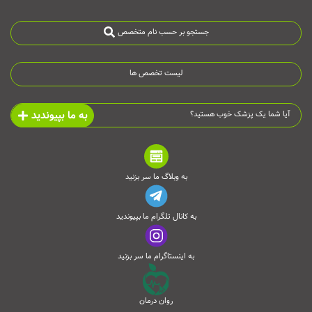
جستجو بر حسب نام متخصص
لیست تخصص ها
به ما بپیوندید
آیا شما یک پزشک خوب هستید؟
به وبلاگ ما سر بزنید
به کانال تلگرام ما بپیوندید
به اینستاگرام ما سر بزنید
روان درمان