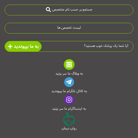
جستجو بر حسب نام متخصص
لیست تخصص ها
به ما بپیوندید
آیا شما یک پزشک خوب هستید؟
به وبلاگ ما سر بزنید
به کانال تلگرام ما بپیوندید
به اینستاگرام ما سر بزنید
روان درمان