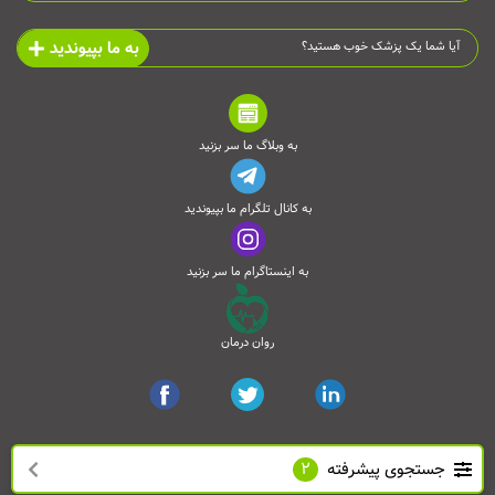
به ما بپیوندید
آیا شما یک پزشک خوب هستید؟
به وبلاگ ما سر بزنید
به کانال تلگرام ما بپیوندید
به اینستاگرام ما سر بزنید
روان درمان
جستجوی پیشرفته
2
تمامی حقوق این وب‌سایت محفوظ است و انتشار مطالب آن با ذکر منبع بلامانع می‌باشد