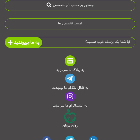
جستجو بر حسب نام متخصص
لیست تخصص ها
به ما بپیوندید
آیا شما یک پزشک خوب هستید؟
به وبلاگ ما سر بزنید
به کانال تلگرام ما بپیوندید
به اینستاگرام ما سر بزنید
روان درمان