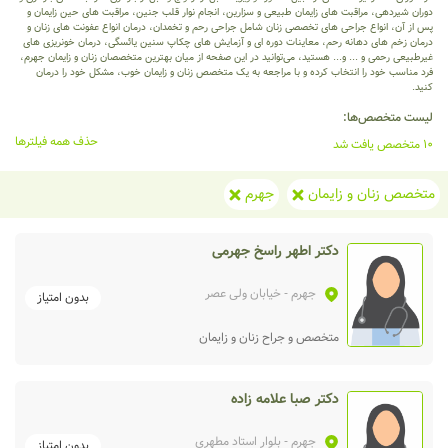
دوران شیردهی، مراقبت های زایمان طبیعی و سزارین، انجام نوار قلب جنین، مراقبت های حین زایمان و
پس از آن، انواع جراحی های تخصصی زنان شامل جراحی رحم و تخمدان، درمان انواع عفونت های زنان و
درمان زخم های دهانه رحم، معاینات دوره ای و آزمایش های چکاپ سنین یائسگی، درمان خونریزی های
غیرطبیعی رحمی و ... و... هستید، می‌توانید در این صفحه از میان بهترین متخصصان زنان و زایمان جهرم،
فرد مناسب خود را انتخاب کرده و با مراجعه به یک متخصص زنان و زایمان خوب، مشکل خود را درمان
کنید.
لیست متخصص‌ها:
حذف همه فیلترها
10 متخصص یافت شد
متخصص زنان و زایمان
جهرم
دکتر اطهر راسخ جهرمی
جهرم
- خیابان ولی عصر
بدون امتیاز
متخصص و جراح زنان و زایمان
دکتر صبا علامه زاده
جهرم
- بلوار استاد مطهری
بدون امتیاز