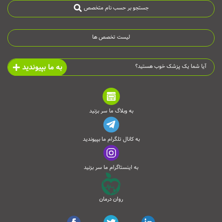
جستجو بر حسب نام متخصص
لیست تخصص ها
به ما بپیوندید
آیا شما یک پزشک خوب هستید؟
به وبلاگ ما سر بزنید
به کانال تلگرام ما بپیوندید
به اینستاگرام ما سر بزنید
روان درمان