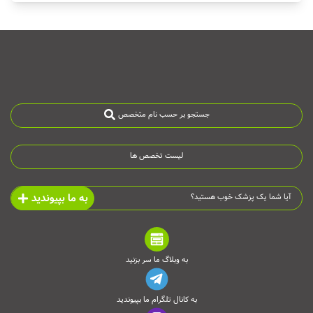
جستجو بر حسب نام متخصص
لیست تخصص ها
به ما بپیوندید
آیا شما یک پزشک خوب هستید؟
به وبلاگ ما سر بزنید
به کانال تلگرام ما بپیوندید