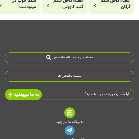
اعضاء داخل شکم
اعضاء داخل شکم
شکم خوب در
گرگان
گنبد کاووس
مینودشت
جستجو بر حسب نام متخصص
لیست تخصص ها
به ما بپیوندید
آیا شما یک پزشک خوب هستید؟
به وبلاگ ما سر بزنید