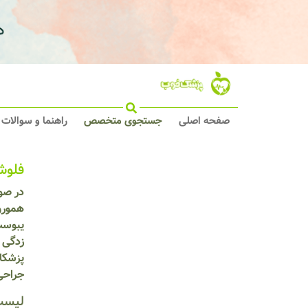
صفحه اصلی
جستجوی متخصص
راهنما و سوالات
فلوش
در صو
همورو
یبوست 
زدگی م
پزشکا
جراحی 
لیست