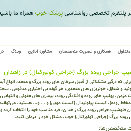
 متداول
همکاری و عضویت متخصصان
مشاوره آنلاین
وبلاگ
در
یپ جراحی روده بزرگ (جراحی کولورکتال) در زاهدان
رتی که درگیر مشکلاتی از قبیل سرطان های روده بزرگ و مقعد، انواع آ
ئید و شقاق، خونریزی های مقعدی، هر گونه بی اختیاری مدفوعی، سختی 
مزمن، پولیپ های روده و افتادگی روده، بیماری های عفونی و التهابی ر
خاط روده)، کیست پیلونیدال (کیست مویی) و … و... هستید، می‌توانید 
ن فلوشیپ جراحی روده بزرگ زاهدان، فرد مناسب خود را انتخاب کرده و 
روده بزرگ (جراحی کولورکتال) خوب، مشکل خود را درمان کنید.
 متخصص‌ها: