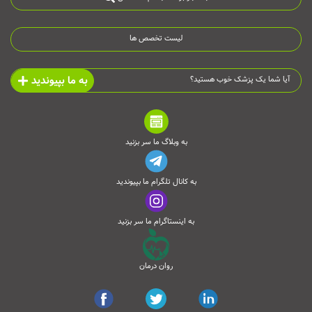
لیست تخصص ها
به ما بپیوندید
آیا شما یک پزشک خوب هستید؟
به وبلاگ ما سر بزنید
به کانال تلگرام ما بپیوندید
به اینستاگرام ما سر بزنید
روان درمان