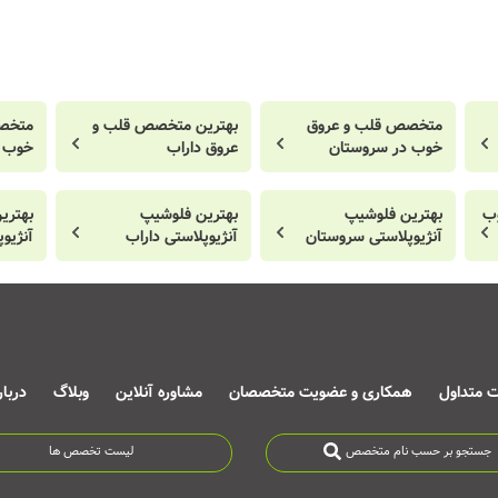
متخصص قلب و عروق
بهترین متخصص قلب و
متخص
خوب در سروستان
عروق داراب
خوب د
وب
بهترین فلوشیپ
بهترین فلوشیپ
بهتری
آنژیوپلاستی سروستان
آنژیوپلاستی داراب
آنژیوپ
ت متداول
همکاری و عضویت متخصصان
مشاوره آنلاین
وبلاگ
دربا
جستجو بر حسب نام متخصص
لیست تخصص ها