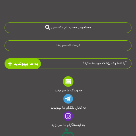
جستجو بر حسب نام متخصص
لیست تخصص ها
به ما بپیوندید
آیا شما یک پزشک خوب هستید؟
به وبلاگ ما سر بزنید
به کانال تلگرام ما بپیوندید
به اینستاگرام ما سر بزنید